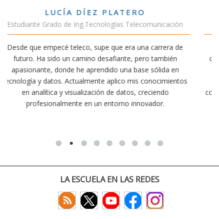
VÍCTOR SÁNCHEZ VALENCIA
cación
Estudiante Doble Grado Teleco-ADE
era de
Estudiar teleco me ha permitido comprender cómo l
bién
conectividad afecta nuestra vida diaria. Aunque la carr
da en
exige esfuerzo, he dedicado parte de mi tiempo a otr
imientos
actividades como el salvamento y socorrismo. Estoy
do
convencido de que elegir teleco ha sido una de las mej
.
decisiones que he tomado.
LA ESCUELA EN LAS REDES