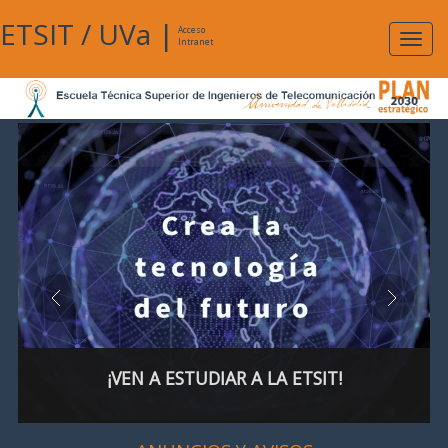
ETSIT
/
UVa
|
Acceso
Expan
Intranet
naveg
¡VEN A ESTUDIAR A LA ETSIT!