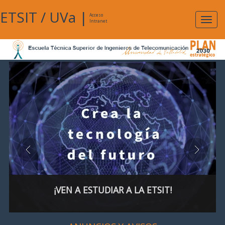
ETSIT
/
UVa
|
Acceso
Expan
Intranet
naveg
¡VEN A ESTUDIAR A LA ETSIT!