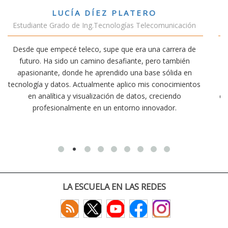
VÍCTOR SÁNCHEZ VALENCIA
icación
Estudiante Doble Grado Teleco-ADE
rera de
Estudiar teleco me ha permitido comprender cómo 
mbién
conectividad afecta nuestra vida diaria. Aunque la car
ida en
exige esfuerzo, he dedicado parte de mi tiempo a ot
cimientos
actividades como el salvamento y socorrismo. Esto
ndo
convencido de que elegir teleco ha sido una de las me
r.
decisiones que he tomado.
LA ESCUELA EN LAS REDES