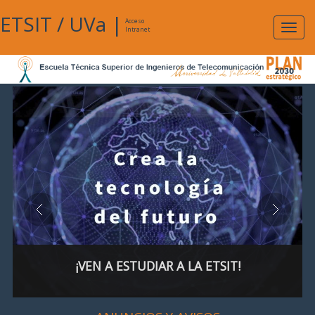
ETSIT
/
UVa
|
Acceso
Expan
Intranet
naveg
¡VEN A ESTUDIAR A LA ETSIT!