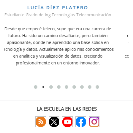
VÍCTOR SÁNCHEZ VALENCIA
cación
Estudiante Doble Grado Teleco-ADE
era de
Estudiar teleco me ha permitido comprender cómo l
bién
conectividad afecta nuestra vida diaria. Aunque la carr
da en
exige esfuerzo, he dedicado parte de mi tiempo a otr
imientos
actividades como el salvamento y socorrismo. Estoy
do
convencido de que elegir teleco ha sido una de las mej
.
decisiones que he tomado.
LA ESCUELA EN LAS REDES