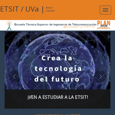
ETSIT
/
UVa
|
Acceso
Expan
Intranet
naveg
¡VEN A ESTUDIAR A LA ETSIT!