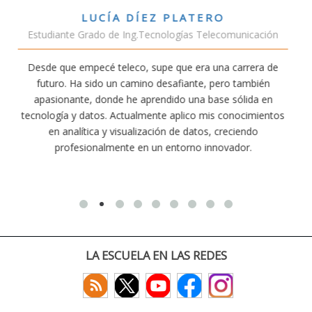
TERO
VÍCTOR SÁNCHEZ VALE
s Telecomunicación
Estudiante Doble Grado Telec
era una carrera de
Estudiar teleco me ha permitido compr
nte, pero también
conectividad afecta nuestra vida diaria. A
na base sólida en
exige esfuerzo, he dedicado parte de mi 
co mis conocimientos
actividades como el salvamento y socor
atos, creciendo
convencido de que elegir teleco ha sido un
o innovador.
decisiones que he tomado.
LA ESCUELA EN LAS REDES