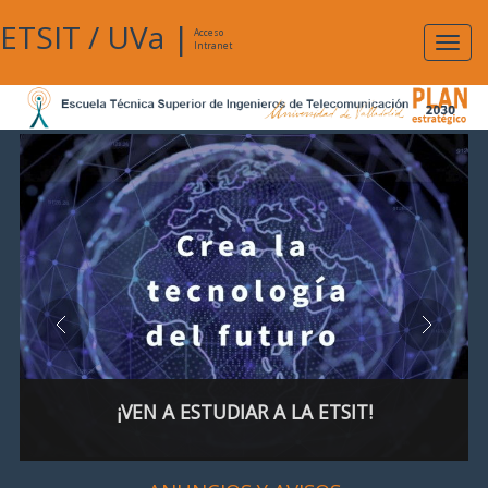
ETSIT
/
UVa
|
Acceso
Expan
Intranet
naveg
¡VEN A ESTUDIAR A LA ETSIT!