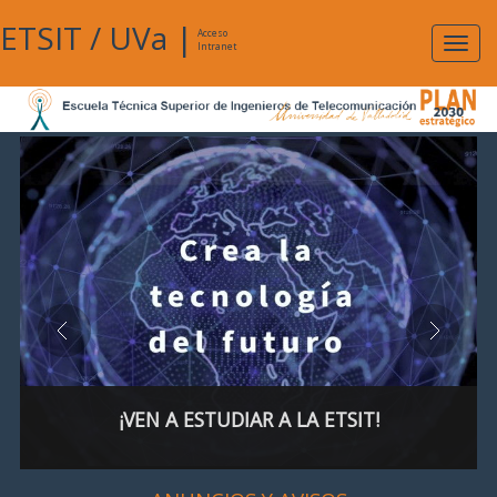
ETSIT
/
UVa
|
Acceso
Expan
Intranet
naveg
¡VEN A ESTUDIAR A LA ETSIT!