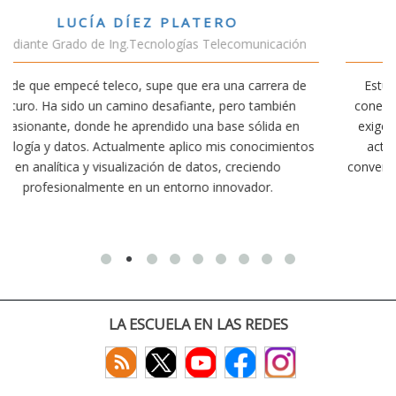
VÍCTOR SÁNCHEZ VALENCIA
ión
Estudiante Doble Grado Teleco-ADE
 de
Estudiar teleco me ha permitido comprender cómo la
n
conectividad afecta nuestra vida diaria. Aunque la carrera
en
exige esfuerzo, he dedicado parte de mi tiempo a otras
ntos
actividades como el salvamento y socorrismo. Estoy
convencido de que elegir teleco ha sido una de las mejores
decisiones que he tomado.
LA ESCUELA EN LAS REDES