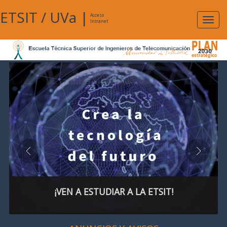
ETSIT
/
UVa
|
Acceso
Expan
Intranet
naveg
¡VEN A ESTUDIAR A LA ETSIT!