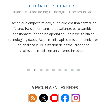
PLATERO
VÍCTOR SÁNCHEZ V
ogías Telecomunicación
Estudiante Doble Grado Te
que era una carrera de
Estudiar teleco me ha permitido c
afiante, pero también
conectividad afecta nuestra vida diari
do una base sólida en
exige esfuerzo, he dedicado parte de
aplico mis conocimientos
actividades como el salvamento y s
de datos, creciendo
convencido de que elegir teleco ha sid
torno innovador.
decisiones que he tom
LA ESCUELA EN LAS REDES