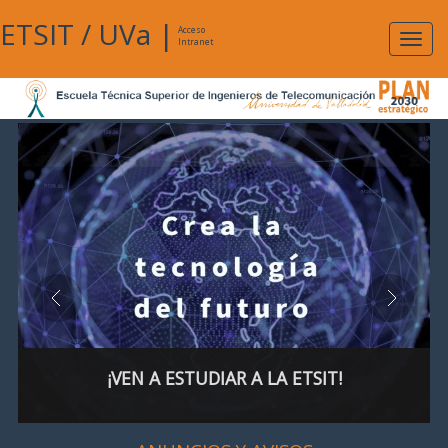
ETSIT
/
UVa
|
Acceso
Expan
Intranet
naveg
¡VEN A ESTUDIAR A LA ETSIT!