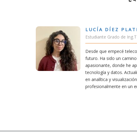
DÍEZ PLATERO
 Grado de Ing.Tecnologías Telecomunicación
empecé teleco, supe que era una carrera de
 sido un camino desafiante, pero también
e, donde he aprendido una base sólida en
 y datos. Actualmente aplico mis conocimientos
a y visualización de datos, creciendo
lmente en un entorno innovador.