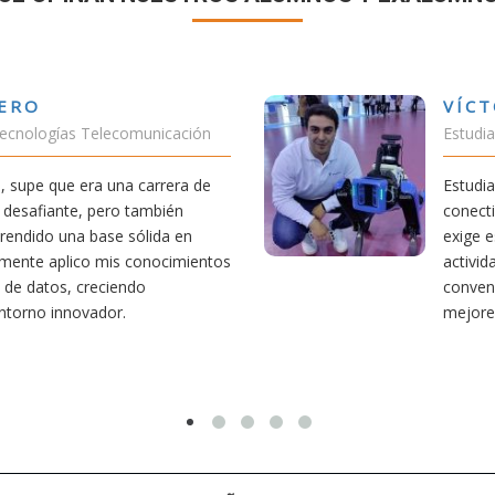
VÍCTOR SÁNCHEZ VALENCIA
Estudiante Doble Grado Teleco-ADE
Estudiar teleco me ha permitido comprender cómo la
conectividad afecta nuestra vida diaria. Aunque la carrera
exige esfuerzo, he dedicado parte de mi tiempo a otras
actividades como el salvamento y socorrismo. Estoy
convencido de que elegir teleco ha sido una de las
mejores decisiones que he tomado.