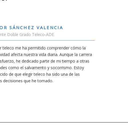
RUBÉN URRACA TORICES
Estudiante Grado de Ing.Tecnologías Tel
En cualquier carrera necesitas una buena 
mía siempre ha sido poder trabajar en Jap
carrera de teleco me dará la oportunidad p
Aunque al principio parezca duro, uno si
mereció la pena por las múltiples oportun
titulación ofrece.