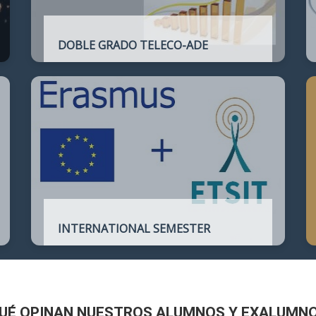
DOBLE GRADO TELECO-ADE
Plan de estudios conjunto que permite
complementar el perfil técnico de la
Ingeniería de Telecomunicación con la de
Administración y Dirección de Empresas
INTERNATIONAL SEMESTER
International Semester in
Telecommunications Engineering
UÉ OPINAN NUESTROS ALUMNOS Y EXALUMN