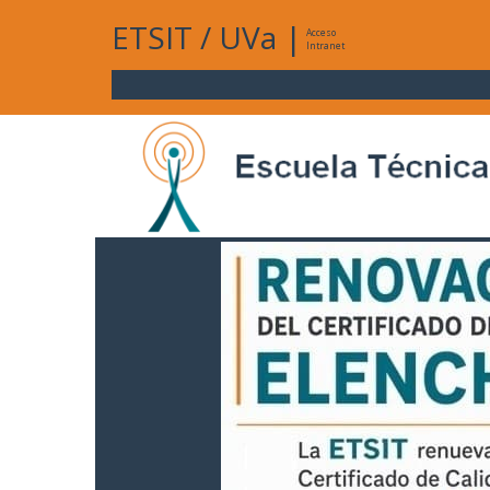
ETSIT
/
UVa
|
Acceso
Intranet