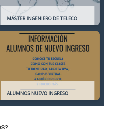
MÁSTER INGENIERO DE TELECO
Título oficial que otorga atribuciones
profesionales del Ingeniero de
Telecomunicación y que habilita para el
ejercicio de la profesión.
ALUMNOS NUEVO INGRESO
Accede a toda la información necesaria
para los Alumnos de Nuevo Ingreso
OS?