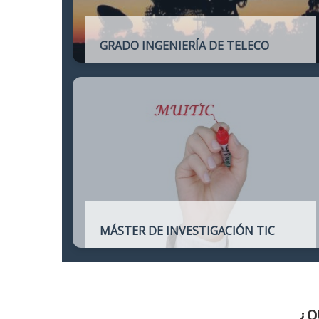
GRADO INGENIERÍA DE TELECO
Título oficial de Grado de la Ingeniería de
Telecomunicación
MÁSTER DE INVESTIGACIÓN TIC
Máster online para quienes deseen
continuar sus estudios hacia un doctorado
y dedicarse a la investigación o la
enseñanza en áreas relacionadas con las
TIC
¿Q