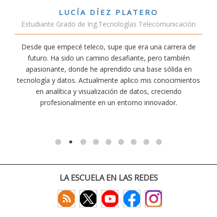
ERO
VÍCTOR SÁNCHEZ VALEN
Telecomunicación
Estudiante Doble Grado Teleco-
a una carrera de
Estudiar teleco me ha permitido compren
e, pero también
conectividad afecta nuestra vida diaria. Aun
 base sólida en
exige esfuerzo, he dedicado parte de mi ti
 mis conocimientos
actividades como el salvamento y socorr
os, creciendo
convencido de que elegir teleco ha sido una 
 innovador.
decisiones que he tomado.
LA ESCUELA EN LAS REDES