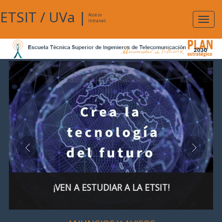
ETSIT
/
UVa
|
Acceso
Expan
Intranet
naveg
¡VEN A ESTUDIAR A LA ETSIT!