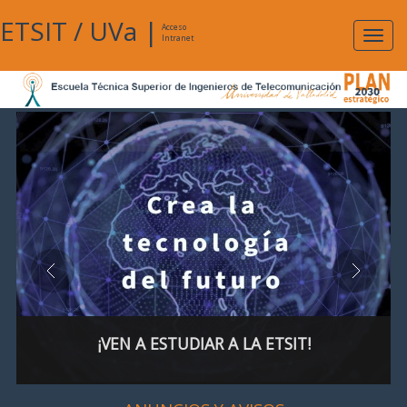
ETSIT
/
UVa
|
Acceso
Expan
Intranet
naveg
¡VEN A ESTUDIAR A LA ETSIT!