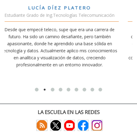
VÍCTOR SÁNCHEZ VALENCIA
municación
Estudiante Doble Grado Teleco-ADE
carrera de
Estudiar teleco me ha permitido comprender có
o también
conectividad afecta nuestra vida diaria. Aunque la 
sólida en
exige esfuerzo, he dedicado parte de mi tiempo a
onocimientos
actividades como el salvamento y socorrismo. 
eciendo
convencido de que elegir teleco ha sido una de las
ador.
decisiones que he tomado.
LA ESCUELA EN LAS REDES