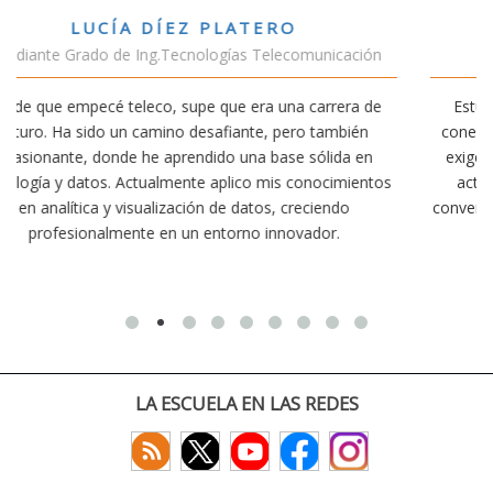
VÍCTOR SÁNCHEZ VALENCIA
ción
Estudiante Doble Grado Teleco-ADE
a de
Estudiar teleco me ha permitido comprender cómo la
ién
conectividad afecta nuestra vida diaria. Aunque la carrer
 en
exige esfuerzo, he dedicado parte de mi tiempo a otras
ientos
actividades como el salvamento y socorrismo. Estoy
convencido de que elegir teleco ha sido una de las mejor
decisiones que he tomado.
LA ESCUELA EN LAS REDES