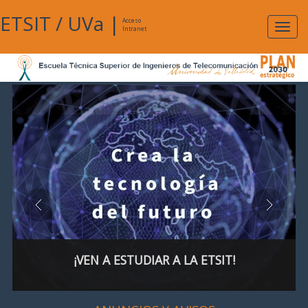
ETSIT
/
UVa
|
Acceso
Expan
Intranet
naveg
¡VEN A ESTUDIAR A LA ETSIT!