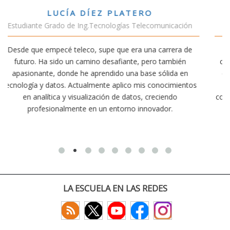
VÍCTOR SÁNCHEZ VALENCIA
cación
Estudiante Doble Grado Teleco-ADE
era de
Estudiar teleco me ha permitido comprender cómo l
bién
conectividad afecta nuestra vida diaria. Aunque la carr
da en
exige esfuerzo, he dedicado parte de mi tiempo a otr
imientos
actividades como el salvamento y socorrismo. Estoy
do
convencido de que elegir teleco ha sido una de las mej
.
decisiones que he tomado.
LA ESCUELA EN LAS REDES