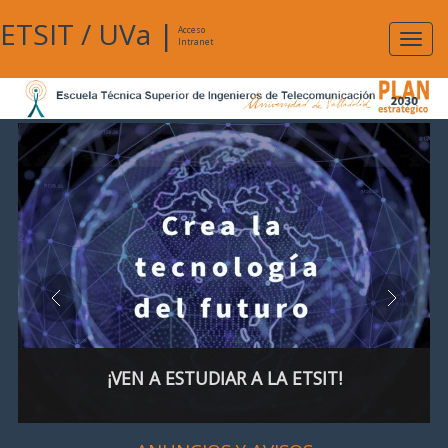
ETSIT
/
UVa
|
Acceso
Expan
Intranet
naveg
¡VEN A ESTUDIAR A LA ETSIT!