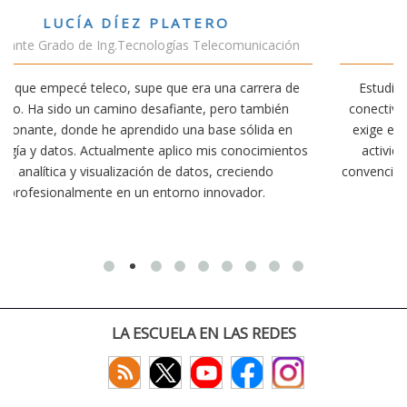
VÍCTOR SÁNCHEZ VALENCIA
ción
Estudiante Doble Grado Teleco-ADE
a de
Estudiar teleco me ha permitido comprender cómo la
én
conectividad afecta nuestra vida diaria. Aunque la carrera
en
exige esfuerzo, he dedicado parte de mi tiempo a otras
entos
actividades como el salvamento y socorrismo. Estoy
convencido de que elegir teleco ha sido una de las mejore
decisiones que he tomado.
LA ESCUELA EN LAS REDES