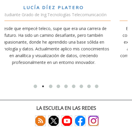
VÍCTOR SÁNCHEZ VALENCIA
ación
Estudiante Doble Grado Teleco-ADE
ra de
Estudiar teleco me ha permitido comprender cómo la
bién
conectividad afecta nuestra vida diaria. Aunque la carre
a en
exige esfuerzo, he dedicado parte de mi tiempo a otra
mientos
actividades como el salvamento y socorrismo. Estoy
o
convencido de que elegir teleco ha sido una de las mejo
decisiones que he tomado.
LA ESCUELA EN LAS REDES