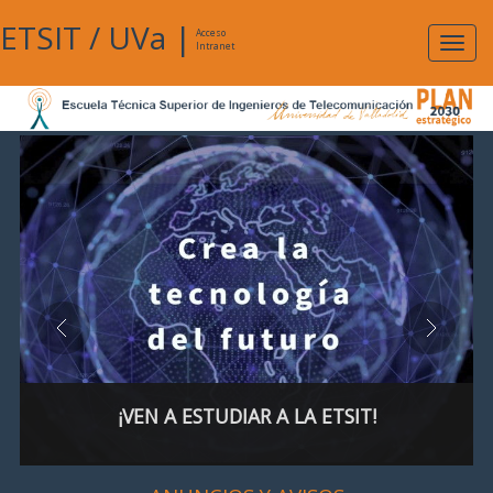
ETSIT
/
UVa
|
Acceso
Expan
Intranet
naveg
¡VEN A ESTUDIAR A LA ETSIT!