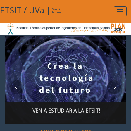
ETSIT
/
UVa
|
Acceso
Expan
Intranet
naveg
¡VEN A ESTUDIAR A LA ETSIT!