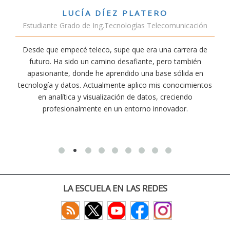
TERO
VÍCTOR SÁNCHEZ VALE
s Telecomunicación
Estudiante Doble Grado Telec
era una carrera de
Estudiar teleco me ha permitido compr
nte, pero también
conectividad afecta nuestra vida diaria. A
na base sólida en
exige esfuerzo, he dedicado parte de mi 
co mis conocimientos
actividades como el salvamento y socor
atos, creciendo
convencido de que elegir teleco ha sido un
o innovador.
decisiones que he tomado.
LA ESCUELA EN LAS REDES