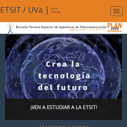
ETSIT
/
UVa
|
Acceso
Expan
Intranet
naveg
¡VEN A ESTUDIAR A LA ETSIT!