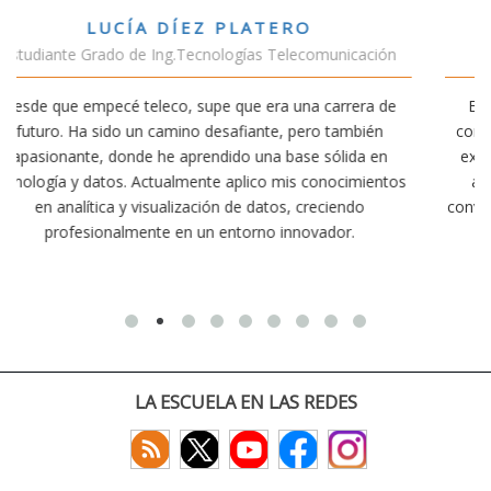
VÍCTOR SÁNCHEZ VALENCIA
ación
Estudiante Doble Grado Teleco-ADE
ra de
Estudiar teleco me ha permitido comprender cómo la
bién
conectividad afecta nuestra vida diaria. Aunque la carre
a en
exige esfuerzo, he dedicado parte de mi tiempo a otra
mientos
actividades como el salvamento y socorrismo. Estoy
o
convencido de que elegir teleco ha sido una de las mejo
decisiones que he tomado.
LA ESCUELA EN LAS REDES