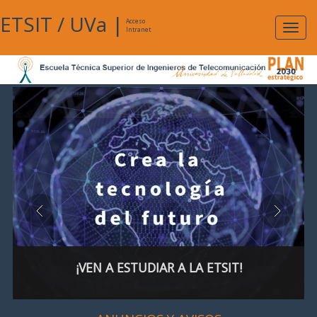
ETSIT
/
UVa
|
Acceso
Expan
Intranet
naveg
¡VEN A ESTUDIAR A LA ETSIT!