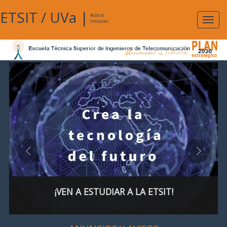
ETSIT
/
UVa
|
Acceso
Expan
Intranet
naveg
¡VEN A ESTUDIAR A LA ETSIT!