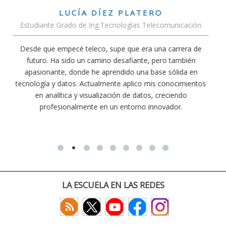
TERO
VÍCTOR SÁNCHEZ VALE
s Telecomunicación
Estudiante Doble Grado Telec
era una carrera de
Estudiar teleco me ha permitido compr
nte, pero también
conectividad afecta nuestra vida diaria. A
na base sólida en
exige esfuerzo, he dedicado parte de mi 
co mis conocimientos
actividades como el salvamento y socor
atos, creciendo
convencido de que elegir teleco ha sido un
o innovador.
decisiones que he tomado.
LA ESCUELA EN LAS REDES