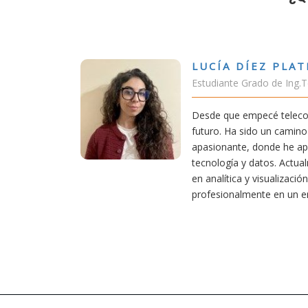
ÍEZ PLATERO
rado de Ing.Tecnologías Telecomunicación
pecé teleco, supe que era una carrera de
do un camino desafiante, pero también
 donde he aprendido una base sólida en
datos. Actualmente aplico mis conocimientos
 visualización de datos, creciendo
ente en un entorno innovador.