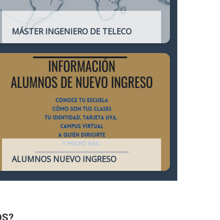
MÁSTER INGENIERO DE TELECO
Título oficial que otorga atribuciones
profesionales del Ingeniero de
Telecomunicación y que habilita para el
ejercicio de la profesión.
ALUMNOS NUEVO INGRESO
Accede a toda la información necesaria
para los Alumnos de Nuevo Ingreso
OS?