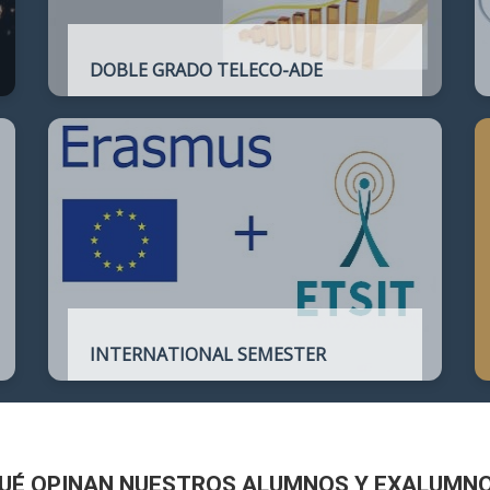
DOBLE GRADO TELECO-ADE
Plan de estudios conjunto que permite
complementar el perfil técnico de la
Ingeniería de Telecomunicación con la de
Administración y Dirección de Empresas
INTERNATIONAL SEMESTER
International Semester in
Telecommunications Engineering
UÉ OPINAN NUESTROS ALUMNOS Y EXALUMN