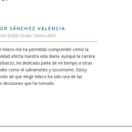
RUBÉN URRACA TORICES
Estudiante Grado de Ing.Tecnologías Teleco
En cualquier carrera necesitas una buena mot
mía siempre ha sido poder trabajar en Japón 
carrera de teleco me dará la oportunidad para
Aunque al principio parezca duro, uno siemp
mereció la pena por las múltiples oportunida
titulación ofrece.