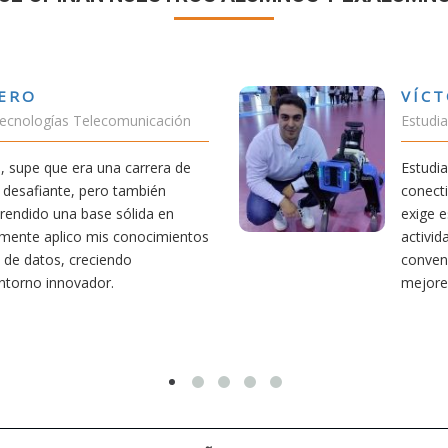
VÍCTOR SÁNCHEZ VALENCIA
Estudiante Doble Grado Teleco-ADE
Estudiar teleco me ha permitido comprender cómo la
conectividad afecta nuestra vida diaria. Aunque la carrera
exige esfuerzo, he dedicado parte de mi tiempo a otras
actividades como el salvamento y socorrismo. Estoy
convencido de que elegir teleco ha sido una de las
mejores decisiones que he tomado.