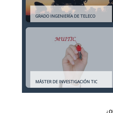
GRADO INGENIERÍA DE TELECO
Título oficial de Grado de la Ingeniería de
Telecomunicación
MÁSTER DE INVESTIGACIÓN TIC
Máster online para quienes deseen
continuar sus estudios hacia un doctorado
y dedicarse a la investigación o la
enseñanza en áreas relacionadas con las
TIC
¿Q