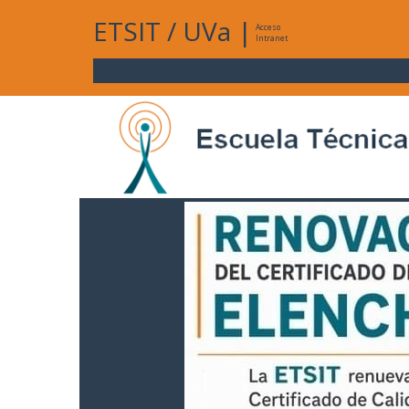
ETSIT
/
UVa
|
Acceso
Intranet