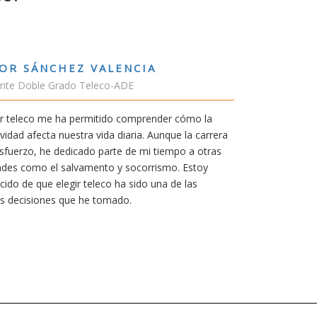
RUBÉN URRACA TORICES
Estudiante Grado de Ing.Tecnologías 
En cualquier carrera necesitas una bue
mía siempre ha sido poder trabajar en 
carrera de teleco me dará la oportunida
Aunque al principio parezca duro, uno
mereció la pena por las múltiples opor
titulación ofrece.