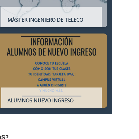
MÁSTER INGENIERO DE TELECO
Título oficial que otorga atribuciones
profesionales del Ingeniero de
Telecomunicación y que habilita para el
ejercicio de la profesión.
ALUMNOS NUEVO INGRESO
Accede a toda la información necesaria
para los Alumnos de Nuevo Ingreso
OS?