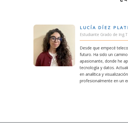
A DÍEZ PLATERO
nte Grado de Ing.Tecnologías Telecomunicación
ue empecé teleco, supe que era una carrera de
 Ha sido un camino desafiante, pero también
ante, donde he aprendido una base sólida en
gía y datos. Actualmente aplico mis conocimientos
ítica y visualización de datos, creciendo
onalmente en un entorno innovador.