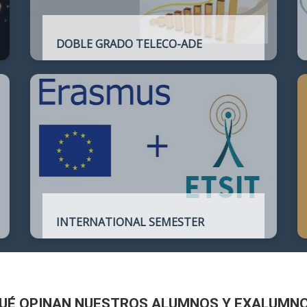
DOBLE GRADO TELECO-ADE
Plan de estudios conjunto que permite
complementar el perfil técnico de la
Ingeniería de Telecomunicación con la de
Administración y Dirección de Empresas
INTERNATIONAL SEMESTER
International Semester in
Telecommunications Engineering
UÉ OPINAN NUESTROS ALUMNOS Y EXALUMN