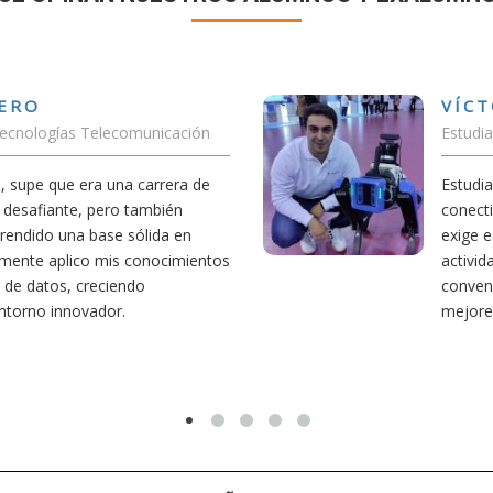
VÍCTOR SÁNCHEZ VALENCIA
Estudiante Doble Grado Teleco-ADE
Estudiar teleco me ha permitido comprender cómo la
conectividad afecta nuestra vida diaria. Aunque la carrera
exige esfuerzo, he dedicado parte de mi tiempo a otras
actividades como el salvamento y socorrismo. Estoy
convencido de que elegir teleco ha sido una de las
mejores decisiones que he tomado.