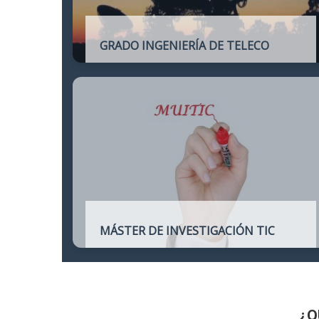
GRADO INGENIERÍA DE TELECO
Título oficial de Grado de la Ingeniería de
Telecomunicación
MÁSTER DE INVESTIGACIÓN TIC
Máster online para quienes deseen
continuar sus estudios hacia un doctorado
y dedicarse a la investigación o la
enseñanza en áreas relacionadas con las
TIC
¿Q