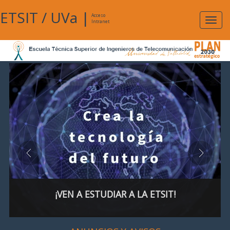
ETSIT
/
UVa
|
Acceso
Expan
Intranet
naveg
¡VEN A ESTUDIAR A LA ETSIT!