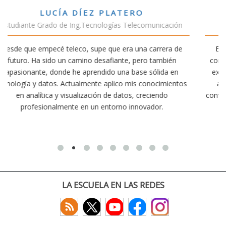
VÍCTOR SÁNCHEZ VALENCIA
ción
Estudiante Doble Grado Teleco-ADE
a de
Estudiar teleco me ha permitido comprender cómo la
ién
conectividad afecta nuestra vida diaria. Aunque la carrer
 en
exige esfuerzo, he dedicado parte de mi tiempo a otras
ientos
actividades como el salvamento y socorrismo. Estoy
convencido de que elegir teleco ha sido una de las mejor
decisiones que he tomado.
LA ESCUELA EN LAS REDES