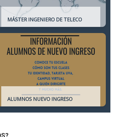
MÁSTER INGENIERO DE TELECO
Título oficial que otorga atribuciones
profesionales del Ingeniero de
Telecomunicación y que habilita para el
ejercicio de la profesión.
ALUMNOS NUEVO INGRESO
Accede a toda la información necesaria
para los Alumnos de Nuevo Ingreso
OS?