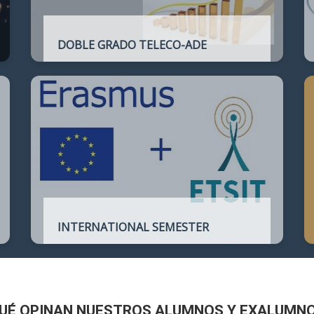
DOBLE GRADO TELECO-ADE
Plan de estudios conjunto que permite
complementar el perfil técnico de la
Ingeniería de Telecomunicación con la de
Administración y Dirección de Empresas
INTERNATIONAL SEMESTER
International Semester in
Telecommunications Engineering
UÉ OPINAN NUESTROS ALUMNOS Y EXALUMN