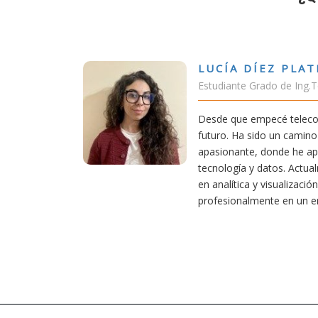
DÍEZ PLATERO
 Grado de Ing.Tecnologías Telecomunicación
empecé teleco, supe que era una carrera de
 sido un camino desafiante, pero también
e, donde he aprendido una base sólida en
 y datos. Actualmente aplico mis conocimientos
a y visualización de datos, creciendo
lmente en un entorno innovador.