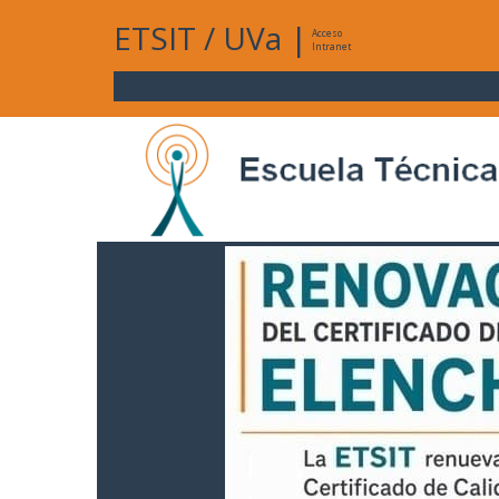
ETSIT
/
UVa
|
Acceso
Intranet