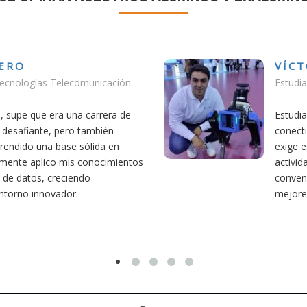
VÍCTOR SÁNCHEZ VALENCIA
Estudiante Doble Grado Teleco-ADE
Estudiar teleco me ha permitido comprender cómo la
conectividad afecta nuestra vida diaria. Aunque la carrera
exige esfuerzo, he dedicado parte de mi tiempo a otras
actividades como el salvamento y socorrismo. Estoy
convencido de que elegir teleco ha sido una de las
mejores decisiones que he tomado.