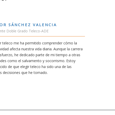
RUBÉN URRACA TORICES
Estudiante Grado de Ing.Tecnologías Tel
En cualquier carrera necesitas una buena 
mía siempre ha sido poder trabajar en Jap
carrera de teleco me dará la oportunidad p
Aunque al principio parezca duro, uno si
mereció la pena por las múltiples oportun
titulación ofrece.