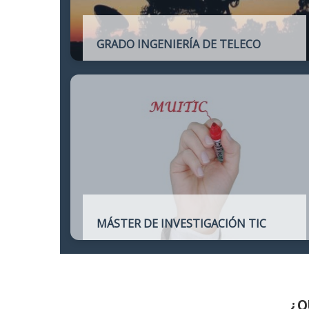
GRADO INGENIERÍA DE TELECO
Título oficial de Grado de la Ingeniería de
Telecomunicación
MÁSTER DE INVESTIGACIÓN TIC
Máster online para quienes deseen
continuar sus estudios hacia un doctorado
y dedicarse a la investigación o la
enseñanza en áreas relacionadas con las
TIC
¿Q