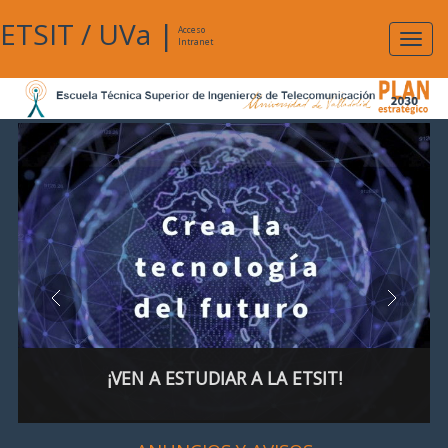
ETSIT
/
UVa
|
Acceso
Expan
Intranet
naveg
¡VEN A ESTUDIAR A LA ETSIT!