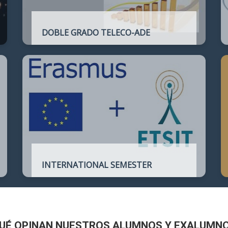
DOBLE GRADO TELECO-ADE
Plan de estudios conjunto que permite
complementar el perfil técnico de la
Ingeniería de Telecomunicación con la de
Administración y Dirección de Empresas
INTERNATIONAL SEMESTER
International Semester in
Telecommunications Engineering
UÉ OPINAN NUESTROS ALUMNOS Y EXALUMN