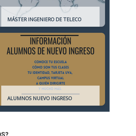
MÁSTER INGENIERO DE TELECO
Título oficial que otorga atribuciones
profesionales del Ingeniero de
Telecomunicación y que habilita para el
ejercicio de la profesión.
ALUMNOS NUEVO INGRESO
Accede a toda la información necesaria
para los Alumnos de Nuevo Ingreso
OS?