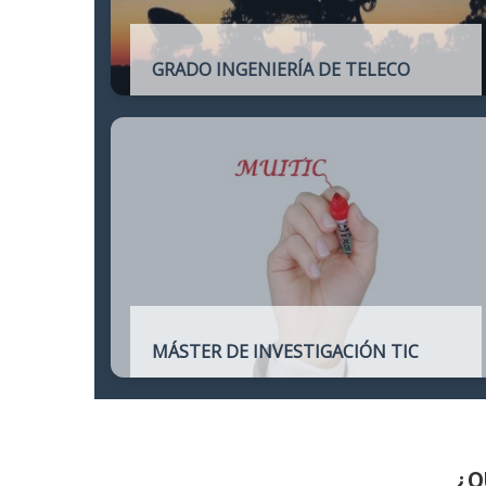
GRADO INGENIERÍA DE TELECO
Título oficial de Grado de la Ingeniería de
Telecomunicación
MÁSTER DE INVESTIGACIÓN TIC
Máster online para quienes deseen
continuar sus estudios hacia un doctorado
y dedicarse a la investigación o la
enseñanza en áreas relacionadas con las
TIC
¿Q