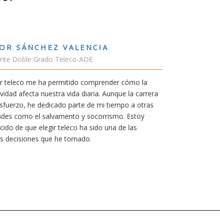
RUBÉN URRACA TORICES
Estudiante Grado de Ing.Tecnologías Telecomunicación
En cualquier carrera necesitas una buena motivación. La
mía siempre ha sido poder trabajar en Japón y sin duda la
carrera de teleco me dará la oportunidad para ello.
Aunque al principio parezca duro, uno siempre piensa que
mereció la pena por las múltiples oportunidades que esta
titulación ofrece.