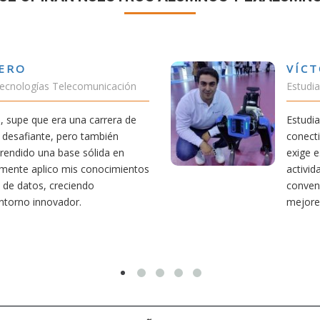
ÁNCHEZ VALENCIA
ble Grado Teleco-ADE
co me ha permitido comprender cómo la
ecta nuestra vida diaria. Aunque la carrera
, he dedicado parte de mi tiempo a otras
mo el salvamento y socorrismo. Estoy
que elegir teleco ha sido una de las
iones que he tomado.