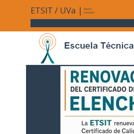
ETSIT
/
UVa
|
Acceso
Intranet