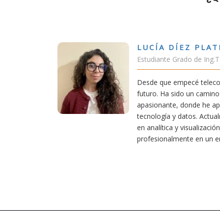
VÍCTOR S
gías Telecomunicación
Estudiante Do
ue era una carrera de
Estudiar tele
ante, pero también
conectividad af
 una base sólida en
exige esfuerzo
aplico mis conocimientos
actividades co
tos, creciendo
convencido de 
innovador.
mejores decis